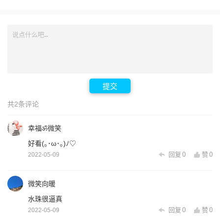
提交
共2条评论
幸福ॐ微笑
好看(｡･ω･｡)ﾉ♡
回复
0
赞
0
2022-05-09
微笑向暖
水珠很逼真
回复
0
赞
0
2022-05-09