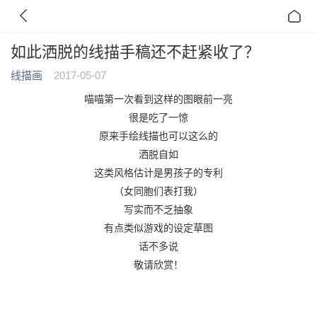
如此洒脱的线描手稿还不赶紧收了？
线描画
2017-05-07
喵喵第一次看到这样的图眼前一亮
很是吃了一惊
原来手绘线描也可以这么的
洒脱自如
这类风格估计是男孩子的专利
（女同胞们表打我）
写实而不乏抽象
有点类似游戏的设定草图
话不多说
敬请欣赏！